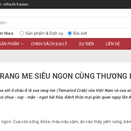
n:
vithanh.haisan
m theo
Sản phẩm & Dịch vụ
Bài viết
SẢN PHẨM
CHINH SÁCH ĐẠI LÝ
SỰ KIỆN
LIÊN HỆ
UA RANG ME SIÊU NGON CÙNG THƯƠNG 
ua xốt ở châu Á là cua rang me (Tamarind Crab) của Việt Nam và cua xố
ị chua - cay - mặn - ngọt hài hòa, đánh thức mọi giác quan ngay lần đ
a ngon: Cua còn sống, khỏe, màu nâu sậm, ấn vào thấy yếm cứng, bá