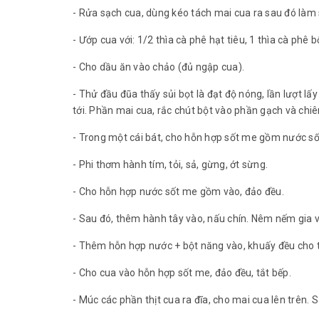
- Rửa sạch cua, dùng kéo tách mai cua ra sau đó làm
- Ướp cua với: 1/2 thìa cà phê hạt tiêu, 1 thìa cà phê
- Cho dầu ăn vào chảo (đủ ngập cua).
- Thử đầu đũa thấy sủi bọt là đạt độ nóng, lần lượt l
tới. Phần mai cua, rắc chút bột vào phần gạch và chiên
- Trong một cái bát, cho hỗn hợp sốt me gồm nước s
- Phi thơm hành tím, tỏi, sả, gừng, ớt sừng.
- Cho hỗn hợp nước sốt me gồm vào, đảo đều.
- Sau đó, thêm hành tây vào, nấu chín. Nêm nếm gia v
- Thêm hỗn hợp nước + bột năng vào, khuấy đều cho tớ
- Cho cua vào hỗn hợp sốt me, đảo đều, tắt bếp.
- Múc các phần thịt cua ra đĩa, cho mai cua lên trên.