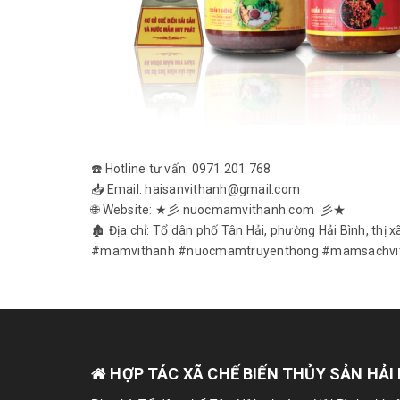
☎️ Hotline tư vấn: 0971 201 768
📥 Email: haisanvithanh@gmail.com
🌐 Website: ★彡 nuocmamvithanh.com 彡★
🏚 Địa chỉ: Tổ dân phố Tân Hải, phường Hải Bình, thị 
#mamvithanh #nuocmamtruyenthong #mamsachvi
HỢP TÁC XÃ CHẾ BIẾN THỦY SẢN HẢI