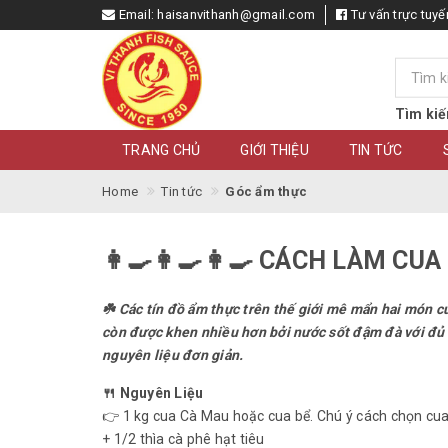
Email:
haisanvithanh@gmail.com
Tư vấn trực tuyế
Tìm kiế
TRANG CHỦ
GIỚI THIỆU
TIN TỨC
Home
Tin tức
Góc ẩm thực
👩‍🍳👩‍🍳👩‍🍳 CÁCH LÀM C
☘️ Các tín đồ ẩm thực trên thế giới mê mẩn hai món c
còn được khen nhiều hơn bởi nước sốt đậm đà với đủ v
nguyên liệu đơn giản.
🍴 Nguyên Liệu
👉 1 kg cua Cà Mau hoặc cua bể. Chú ý cách chọn cu
+ 1/2 thìa cà phê hạt tiêu