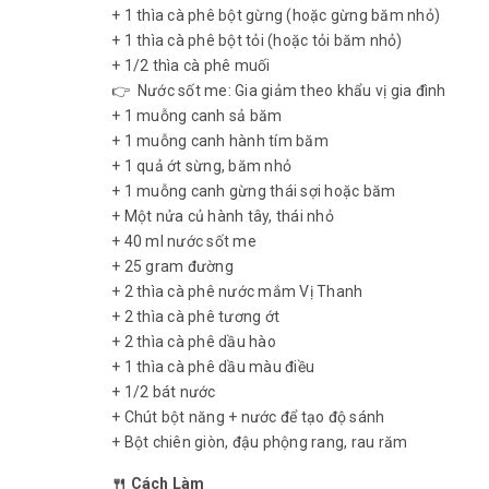
+ 1 thìa cà phê bột gừng (hoặc gừng băm nhỏ)
+ 1 thìa cà phê bột tỏi (hoặc tỏi băm nhỏ)
+ 1/2 thìa cà phê muối
👉 Nước sốt me: Gia giảm theo khẩu vị gia đình
+ 1 muỗng canh sả băm
+ 1 muỗng canh hành tím băm
+ 1 quả ớt sừng, băm nhỏ
+ 1 muỗng canh gừng thái sợi hoặc băm
+ Một nửa củ hành tây, thái nhỏ
+ 40 ml nước sốt me
+ 25 gram đường
+ 2 thìa cà phê nước mắm Vị Thanh
+ 2 thìa cà phê tương ớt
+ 2 thìa cà phê dầu hào
+ 1 thìa cà phê dầu màu điều
+ 1/2 bát nước
+ Chút bột năng + nước để tạo độ sánh
+ Bột chiên giòn, đậu phộng rang, rau răm
🍴 Cách Làm