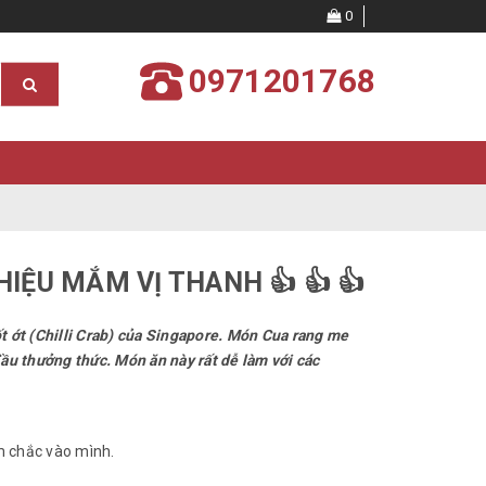
0
0971201768
HIỆU MẮM VỊ THANH 👍 👍 👍
t ớt (Chilli Crab) của Singapore. Món Cua rang me
ầu thưởng thức. Món ăn này rất dễ làm với các
m chắc vào mình.