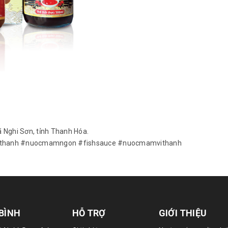
xã Nghi Sơn, tỉnh Thanh Hóa.
thanh #nuocmamngon #fishsauce #nuocmamvithanh
 BÌNH
HỖ TRỢ
GIỚI THIỆU