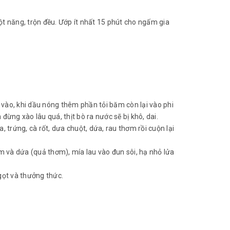
ột năng, trộn đều. Ướp ít nhất 15 phút cho ngấm gia
n vào, khi dầu nóng thêm phần tỏi băm còn lại vào phi
 đừng xào lâu quá, thịt bò ra nước sẽ bị khô, dai.
, trứng, cà rốt, dưa chuột, dứa, rau thơm rồi cuộn lại
 và dứa (quả thơm), mía lau vào đun sôi, hạ nhỏ lửa
gọt và thưởng thức.