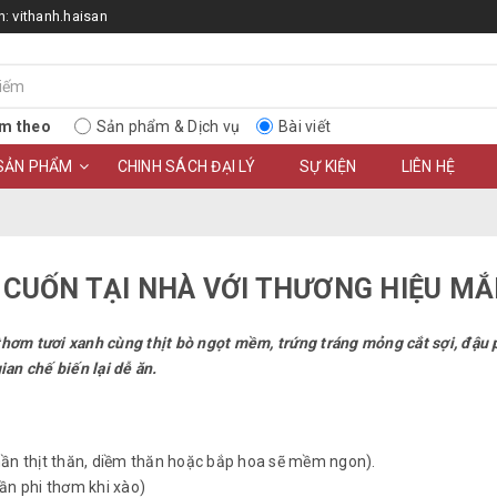
n:
vithanh.haisan
m theo
Sản phẩm & Dịch vụ
Bài viết
SẢN PHẨM
CHINH SÁCH ĐẠI LÝ
SỰ KIỆN
LIÊN HỆ
PHỞ CUỐN TẠI NHÀ VỚI THƯƠNG HIỆU M
u thơm tươi xanh cùng thịt bò ngọt mềm, trứng tráng mỏng cắt sợi, đ
ian chế biến lại dễ ăn.
hần thịt thăn, diềm thăn hoặc bắp hoa sẽ mềm ngon).
ần phi thơm khi xào)