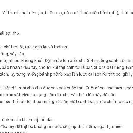
 Vị Thanh, hạt nêm, hạt tiêu xay, dầu mè (hoặc dầu hành phi), chút b
ái sợi nhỏ.
 chút muối, rửa sạch lại và thái sợi.
ãng, vẩy ráo.
 mềm tự nhiên, không khô): Đặt chảo lên bếp, cho 3-4 muỗng canh dầu ă
đảo nhanh đều tay cho tới khi thịt chín tới là đạt, xúc ra bát riêng. Bạn
, lấy từng miếng bánh phở rồi xếp lần lượt xà lách rồi thịt bò, giò lụa
. Tiếp đó, mới cho cho đường vào khuấy tan. Cuối cùng, cho nước mắm
ho nước sốt. Nếu sử dụng dấm thì cho vào luôn lúc này để nấu.
bạn có thể cắt đôi theo miếng vừa ăn. Đặt cạnh bát nước chấm chua n
ớc khi xào khiến thịt bò dai.
và đều tay để thịt bò không ra nước sẽ giúp thịt mềm, ngọt tự nhiên.