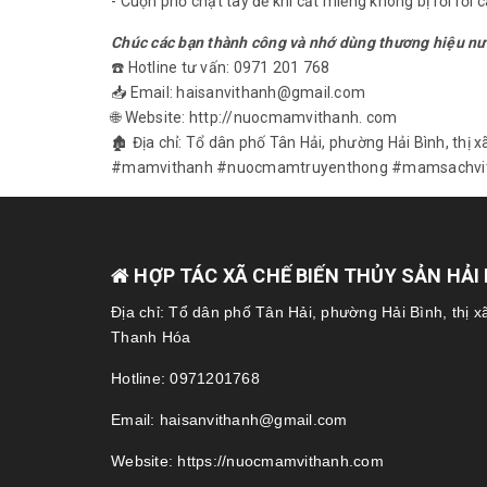
- Cuộn phở chặt tay để khi cắt miếng không bị rời rơi c
Chúc các bạn thành công và nhớ dùng thương hiệu n
☎️ Hotline tư vấn: 0971 201 768
📥 Email: haisanvithanh@gmail.com
🌐 Website: http://nuocmamvithanh. com
🏚 Địa chỉ: Tổ dân phố Tân Hải, phường Hải Bình, thị 
#mamvithanh #nuocmamtruyenthong #mamsachv
HỢP TÁC XÃ CHẾ BIẾN THỦY SẢN HẢI
Địa chỉ: Tổ dân phố Tân Hải, phường Hải Bình, thị x
Thanh Hóa
Hotline: 0971201768
Email: haisanvithanh@gmail.com
Website: https://nuocmamvithanh.com