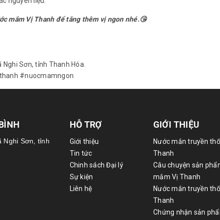
ác nguyên liệu.
ước mắm Vị Thanh để tăng thêm vị ngon nhé.😘
xã Nghi Sơn, tỉnh Thanh Hóa.
ithanh #nuocmamngon
 BÌNH
HỖ TRỢ
GIỚI THIỆU
ã Nghi Sơn, tỉnh
Giới thiệu
Nước mắn truyền thố
Tin tức
Thanh
Chinh sách Đại lý
Câu chuyện sản phẩ
Sự kiện
mắm Vị Thanh
Liên hệ
Nước mắn truyền thố
Thanh
Chứng nhận sản ph