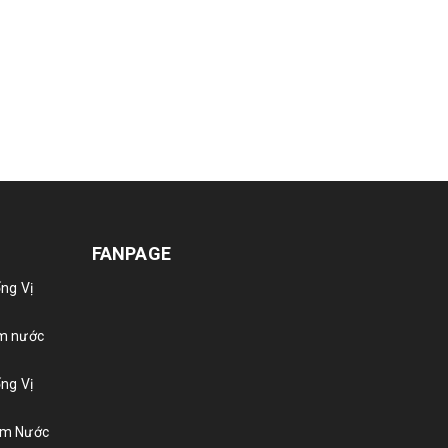
FANPAGE
ng Vị
m nước
ng Vị
ẩm Nước