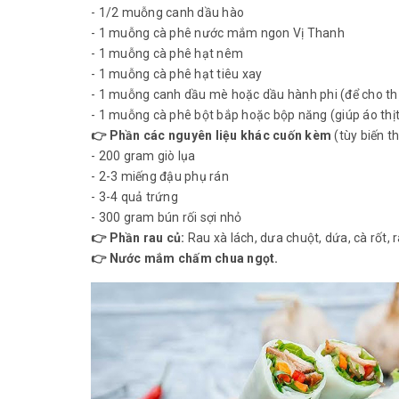
- 1/2 muỗng canh dầu hào
- 1 muỗng cà phê nước mắm ngon Vị Thanh
- 1 muỗng cà phê hạt nêm
- 1 muỗng cà phê hạt tiêu xay
- 1 muỗng canh dầu mè hoặc dầu hành phi (để cho th
- 1 muỗng cà phê bột bắp hoặc bộp năng (giúp áo thịt
👉 Phần các nguyên liệu khác cuốn kèm
(tùy biến t
- 200 gram giò lụa
- 2-3 miếng đậu phụ rán
- 3-4 quả trứng
- 300 gram bún rối sợi nhỏ
👉 Phần rau củ:
Rau xà lách, dưa chuột, dứa, cà rốt, r
👉 Nước mắm chấm chua ngọt.