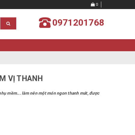
0
0971201768
ẮM VỊ THANH
ậu phụ mềm... làm nên một món ngon thanh mát, được