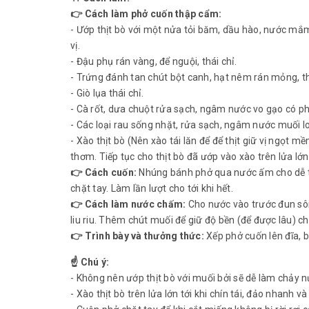
👉 Cách làm phở cuốn thập cẩm:
- Ướp thịt bò với một nửa tỏi băm, dầu hào, nước mắm
vị.
- Đậu phụ rán vàng, để nguội, thái chỉ.
- Trứng đánh tan chút bột canh, hạt nêm rán mỏng, th
- Giò lụa thái chỉ.
- Cà rốt, dưa chuột rửa sạch, ngâm nước vo gạo có pha
- Các loại rau sống nhặt, rửa sạch, ngâm nước muối lo
- Xào thịt bò (Nên xào tái lăn để để thịt giữ vị ngọt
thơm. Tiếp tục cho thịt bò đã ướp vào xào trên lửa lớn, 
👉 Cách cuốn:
Nhúng bánh phở qua nước ấm cho dễ tách
chặt tay. Làm lần lượt cho tới khi hết.
👉 Cách làm nước chấm:
Cho nước vào trước đun sôi
liu riu. Thêm chút muối để giữ độ bền (để được lâu) c
👉 Trình bày và thưởng thức:
Xếp phở cuốn lên đĩa, 
☝ Chú ý:
- Không nên ướp thịt bò với muối bởi sẽ dễ làm chảy nư
- Xào thịt bò trên lửa lớn tới khi chín tái, đảo nhanh 