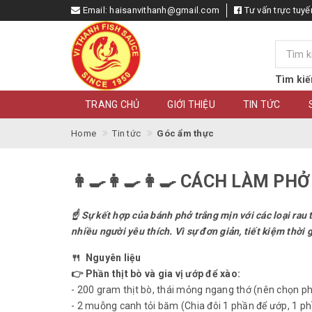
Email:
haisanvithanh@gmail.com
Tư vấn trực tuyế
Tìm kiế
TRANG CHỦ
GIỚI THIỆU
TIN TỨC
Home
Tin tức
Góc ẩm thực
👩‍🍳👩‍🍳👩‍🍳 CÁCH LÀM 
☝ Sự kết hợp của bánh phở trắng mịn với các loại ra
nhiều người yêu thích. Vì sự đơn giản, tiết kiệm thời g
🍴 Nguyên liệu
👉 Phần thịt bò và gia vị ướp để xào:
- 200 gram thịt bò, thái mỏng ngang thớ (nên chọn p
- 2 muỗng canh tỏi băm (Chia đôi 1 phần để ướp, 1 ph