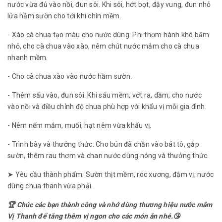
nước vừa đủ vào nồi, đun sôi. Khi sôi, hớt bọt, đậy vung, đun nhỏ
lửa hầm sườn cho tới khi chín mềm.
- Xào cà chua tạo màu cho nước dùng: Phi thơm hành khô băm
nhỏ, cho cà chua vào xào, nêm chút nước mắm cho cà chua
nhanh mềm.
- Cho cà chua xào vào nước hầm sườn.
- Thêm sấu vào, đun sôi. Khi sấu mềm, vớt ra, dầm, cho nước
vào nồi và điều chỉnh độ chua phù hợp với khẩu vị mỗi gia đình.
- Nêm nếm mắm, muối, hạt nêm vừa khẩu vị.
- Trình bày và thưởng thức: Cho bún đã chần vào bát tô, gắp
sườn, thêm rau thơm và chan nước dùng nóng và thưởng thức.
➤ Yêu cầu thành phẩm: Sườn thịt mềm, róc xương, đậm vị; nước
dùng chua thanh vừa phải.
🏆 Chúc các bạn thành công và nhớ dùng thương hiệu nước mắm
Vị Thanh để tăng thêm vị ngon cho các món ăn nhé.😘