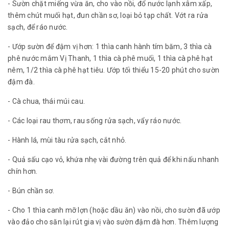
- Sườn chặt miếng vừa ăn, cho vào nồi, đổ nước lạnh xâm xấp,
thêm chút muối hạt, đun chần sơ, loại bỏ tạp chất. Vớt ra rửa
sạch, để ráo nước.
- Ướp sườn để đậm vị hơn: 1 thìa canh hành tím băm, 3 thìa cà
phê nước mắm Vị Thanh, 1 thìa cà phê muối, 1 thìa cà phê hạt
nêm, 1/2 thìa cà phê hạt tiêu. Ướp tối thiểu 15-20 phút cho sườn
đậm đà.
- Cà chua, thái múi cau.
- Các loại rau thơm, rau sống rửa sạch, vẩy ráo nước.
- Hành lá, mùi tàu rửa sạch, cắt nhỏ.
- Quả sấu cạo vỏ, khứa nhẹ vài đường trên quả để khi nấu nhanh
chín hơn.
- Bún chần sơ.
- Cho 1 thìa canh mỡ lợn (hoặc dầu ăn) vào nồi, cho sườn đã ướp
vào đảo cho săn lại rút gia vị vào sườn đậm đà hơn. Thêm lượng