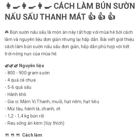
👩‍🍳👩‍🍳👩‍🍳 CÁCH LÀM BÚN SƯỜN
NẤU SẤU THANH MÁT 👍 👍 👍
☘️ Bún sườn nấu sấu là món ăn này rất hợp với mùa hè bởi cách
làm và nguyên liệu đơn giản nhưng lại hấp dẫn. Bài viết giới thiệu
cách làm bún sườn nấu sấu đơn giản, hấp dẫn phù hợp với tiết
trời nóng nực của mùa hè.
🌿🌿🌿 Nguyên liệu
- 800 - 900 gram sườn
- 4 quả cà chua
- 5-6 quả sấu
- Hành khô
- Gia vị: Mắm Vị Thanh, muối, hạt nêm, hạt tiêu
- Mùi tàu, hành lá, chanh, ớt
- 1,2 - 1,4 kg bún rối
- Rau sống ăn kèm (tùy thích)
🍴 🍴 🍴 Cách làm