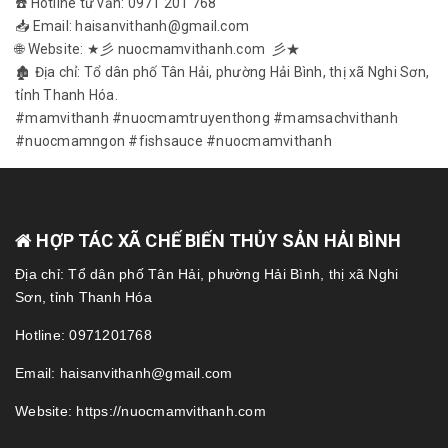
☎️ Hotline tư vấn: 0971 201 768
📥 Email: haisanvithanh@gmail.com
🌐 Website: ★彡 nuocmamvithanh.com 彡★
🏚 Địa chỉ: Tổ dân phố Tân Hải, phường Hải Bình, thị xã Nghi Sơn,
tỉnh Thanh Hóa.
#mamvithanh #nuocmamtruyenthong #mamsachvithanh
#nuocmamngon #fishsauce #nuocmamvithanh
HỢP TÁC XÃ CHẾ BIẾN THỦY SẢN HẢI BÌNH
Địa chỉ: Tổ dân phố Tân Hải, phường Hải Bình, thị xã Nghi
Sơn, tỉnh Thanh Hóa
Hotline: 0971201768
Email: haisanvithanh@gmail.com
Website: https://nuocmamvithanh.com