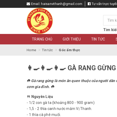
Email:
haisanvithanh@gmail.com
Tư vấn trực tuyế
Tìm kiế
TRANG CHỦ
GIỚI THIỆU
TIN TỨC
Home
Tin tức
Góc ẩm thực
👩‍🍳👩‍🍳👩‍🍳 GÀ RANG G
☘️ Gà rang gừng là món ăn quen thuộc của người dân 
cơm gia đình. ☘️
🍴 Nguyên Liệu
- 1/2 con gà ta (khoảng 800 - 900 gram)
- 1,5 - 2 thìa canh nước mắm Vị Thanh.
- 1 thìa cà phê muối.