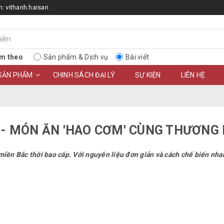
n:
vithanh.haisan
m theo
Sản phẩm & Dịch vụ
Bài viết
SẢN PHẨM
CHINH SÁCH ĐẠI LÝ
SỰ KIỆN
LIÊN HỆ
ỪNG - MÓN ĂN 'HAO CƠM' CÙNG THƯƠNG
miền Bắc thời bao cấp. Với nguyên liệu đơn giản và cách chế biến nha