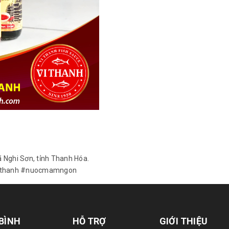
xã Nghi Sơn, tỉnh Thanh Hóa.
ithanh #nuocmamngon
 BÌNH
HỖ TRỢ
GIỚI THIỆU