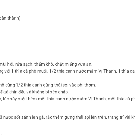
hoàn thành).
mùi hôi, rửa sạch, thấm khô, chặt miếng vừa ăn.
ùng với 1 thìa cà phê muối, 1/2 thìa canh nước mắm Vị Thanh, 1 thìa c
hô cùng 1/2 thìa canh gừng thái sợi vào phi thơm.
để gà chín đều và không bị bén chảo.
nh, lúc này mới thêm một thìa canh nước mắm Vị Thanh, một thìa cà ph
ới nước sốt sánh lên gà, rắc thêm gừng thái sợi lên trên, trang trí và