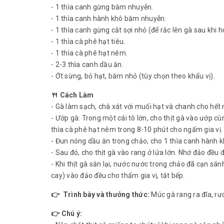
- 1 thìa canh gừng băm nhuyễn.
- 1 thìa canh hành khô băm nhuyễn.
- 1 thìa canh gừng cắt sợi nhỏ (để rắc lên gà sau khi 
- 1 thìa cà phê hạt tiêu.
- 1 thìa cà phê hạt nêm.
- 2-3 thìa canh dầu ăn.
- Ớt sừng, bỏ hạt, băm nhỏ (tùy chọn theo khẩu vị).
🍴 Cách Làm
- Gà làm sạch, chà xát với muối hạt và chanh cho hết 
- Ướp gà: Trong một cái tô lớn, cho thịt gà vào ướp c
thìa cà phê hạt nêm trong 8-10 phút cho ngấm gia vị.
- Đun nóng dầu ăn trong chảo, cho 1 thìa canh hành k
- Sau đó, cho thịt gà vào rang ở lửa lớn. Nhớ đảo đều 
- Khi thịt gà săn lại, nước nước trong chảo đã cạn sá
cay) vào đảo đều cho thấm gia vị, tắt bếp.
👉 Trình bày và thưởng thức:
Múc gà rang ra đĩa, rư
👉 Chú ý: