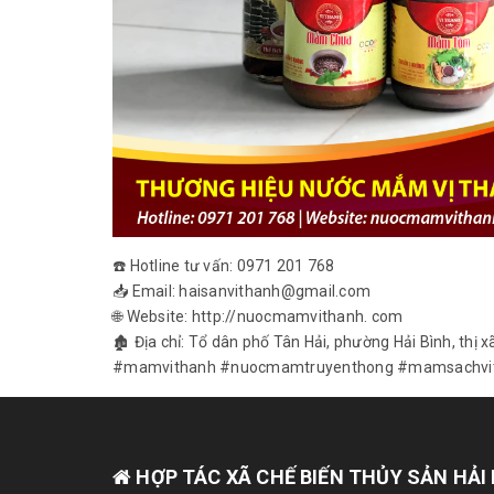
☎️ Hotline tư vấn: 0971 201 768
📥 Email: haisanvithanh@gmail.com
🌐 Website: http://nuocmamvithanh. com
🏚 Địa chỉ: Tổ dân phố Tân Hải, phường Hải Bình, thị 
#mamvithanh #nuocmamtruyenthong #mamsachv
HỢP TÁC XÃ CHẾ BIẾN THỦY SẢN HẢI