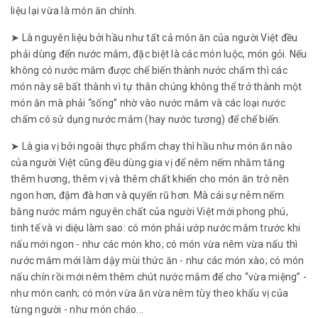
liệu lại vừa là món ăn chính.
➤ Là nguyên liệu bởi hầu như tất cả món ăn của người Việt đều
phải dùng đến nước mắm, đặc biệt là các món luộc, món gỏi. Nếu
không có nước mắm được chế biến thành nước chấm thì các
món này sẽ bất thành vì tự thân chúng không thể trở thành một
món ăn mà phải “sống” nhờ vào nước mắm và các loại nước
chấm có sử dụng nước mắm (hay nước tương) để chế biến.
➤ Là gia vị bởi ngoài thực phẩm chay thì hầu như món ăn nào
của người Việt cũng đều dùng gia vị để nêm nếm nhằm tăng
thêm hương, thêm vị và thêm chất khiến cho món ăn trở nên
ngon hơn, đậm đà hơn và quyến rũ hơn. Mà cái sự nêm nếm
bằng nước mắm nguyên chất của người Việt mới phong phú,
tinh tế và vi diệu làm sao: có món phải ướp nước mắm trước khi
nấu mới ngon - như các món kho; có món vừa nêm vừa nấu thì
nước mắm mới làm dậy mùi thức ăn - như các món xào; có món
nấu chín rồi mới nêm thêm chút nước mắm để cho “vừa miệng” -
như món canh; có món vừa ăn vừa nêm tùy theo khẩu vị của
từng người - như món cháo...