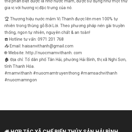
thể phân biệt được là nhờ nước mắm, được sử dụng như một thứ
gia vị với hương vị đặc trưng của nó.
🏆 Thương hiệu nước mắm Vị Thanh được lên men 100% tự
nhiên trong thùng gỗ Bời Lời. Theo phương pháp nén gài truyền
thống, ngon tự nhiên, nguyên chất & an toàn!
☎️ Hotline tư vấn: 0971 201 768
📥 Email: haisanvithanh@gmail.com
🌐 Website: http://nuocmamvithanh. com
🏚 Địa chỉ: Tổ dân phố Tân Hải, phường Hải Bình, thị xã Nghi Sơn,
tỉnh Thanh Hóa.
#mamvithanh #nuocmamtruyenthong #mamsachvithanh
#nuocmamngon
HỢP TÁC XÃ CHẾ BIẾN THỦY SẢN HẢI BÌNH