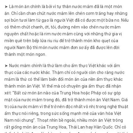
➤ Là món ăn chính là bởi vì tự thân nước mắm đã là một món
ăn. Chỉ cần chan chút nước mắm lên chén cơm trắng hay những
sợi bún tươi làm từ gạo là người Việt đã có được một bữa no. Nếu
có thêm chút chanh, ớt, tỏi, đường nêm vào chén nước mắm
nguyên chất hoặc là rim nước mắm cùng với những thứ gia vị
miền quê trên bếp lửa riu riu để trở thành món kho quẹt của
người Nam Bộ thì món nước mắm đơn sơ ấy đã được lên đời
thành một món ngon.
➤ Nước mắm chính là thứ làm cho ẩm thực Việt khác với ẩm
thực của các nước khác. Thậm chí có người còn cho rằng nước
mắm là thứ có thể làm biến đổi món ăn của nền ẩm thực khác
thành món ăn Việt. Vì thế mà có chuyên gia ẩm thực đã nhận
xét: “Bất cứ món ăn nào của Trung Hoa hoặc Pháp có sự góp
mặt của nước mắm trong đó, đã trở thành món ăn Việt Nam. Giá
trị của nước mắm vì thế trở nên độc nhất vô nhị trong nghệ thuật
ẩm thực nói riêng, trong sức sống mạnh mẽ của văn hóa Việt
Nam nói chung”. Thoạt nhìn bề ngoài, nhiều món ăn Việt trông
rất giống món ăn của Trung Hoa, Thái Lan hay Hàn Quốc. Chỉ có