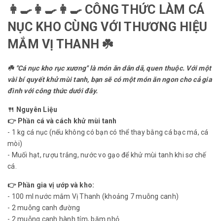
👩‍🍳👩‍🍳👩‍🍳 CÔNG THỨC LÀM CÁ
NỤC KHO CÙNG VỚI THƯƠNG HIỆU
MẮM VỊ THANH ☘️
☘️ ''Cá nục kho rục xương'' là món ăn dân dã, quen thuộc. Với một
vài bí quyết khử mùi tanh, bạn sẽ có một món ăn ngon cho cả gia
đình với công thức dưới đây.
🍴 Nguyên Liệu
👉 Phần cá và cách khử mùi tanh
- 1 kg cá nục (nếu không có bạn có thể thay bằng cá bạc má, cá
mòi)
- Muối hạt, rượu trắng, nước vo gạo để khử mùi tanh khi sơ chế
cá.
👉 Phần gia vị ướp và kho:
- 100 ml nước mắm Vị Thanh (khoảng 7 muỗng canh)
- 2 muỗng canh đường
- 2 muỗng canh hành tím, băm nhỏ