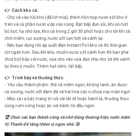
👉 Cách kho cá:
- Cho cá vào nồi kho (đã lót mía), thêm hỗn hợp nước sốt kho ở
trên và cả phần nước ướp vào cùng. Bật bếp đun sôi, khi sôi hớt
bỏ bọt, hạ nhỏ lửa, kho cá trong 2 giờ 30 phút hoặc cho tới khi cá
chín mềm, rục xương, nước sốt cạn bớt và sánh lại.
- Nếu bạn dùng nồi áp suất điện Instant Pot kho cá thì thời gian
rút ngắn hơn. Sau khi kho, muốn nước sốt sánh hơn thì bạn pha
chút bột bắp với nước, vừa cho vào vừa đảo nhẹ cho tới khi sánh
lại theo ý muốn. Thêm hạt nêm, tắt bếp.
👉 Trình bày và thưởng thức:
- Yêu cầu thành phẩm: thịt cá mềm ngon, không tanh, ăn được
cả xương, nước sốt đậm đà và hài hòa các vị chua cay mặn ngọt.
- Múc cá ra bát, trang trí với vài lát ớt hoặc hành lá, thưởng thức
cùng cơm nóng hoặc ăn với bánh mì đều ngon.
🏆 Chúc các bạn thành công và nhớ dùng thương hiệu nước mắm
Vị Thanh để tăng thêm vị ngon nhé.😘