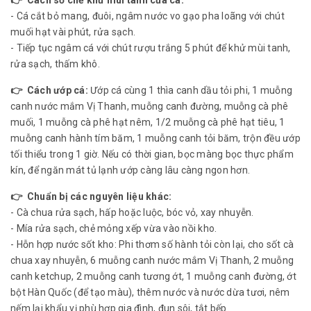
- Cá cắt bỏ mang, đuôi, ngâm nước vo gạo pha loãng với chút
muối hạt vài phút, rửa sạch.
- Tiếp tục ngâm cá với chút rượu trắng 5 phút để khử mùi tanh,
rửa sạch, thấm khô.
👉 Cách ướp cá:
Ướp cá cùng 1 thìa canh dầu tỏi phi, 1 muỗng
canh nước mắm Vị Thanh, muỗng canh đường, muỗng cà phê
muối, 1 muỗng cà phê hạt nêm, 1/2 muỗng cà phê hạt tiêu, 1
muỗng canh hành tím băm, 1 muỗng canh tỏi băm, trộn đều ướp
tối thiểu trong 1 giờ. Nếu có thời gian, bọc màng bọc thực phẩm
kín, để ngăn mát tủ lạnh ướp càng lâu càng ngon hơn.
👉 Chuẩn bị các nguyên liệu khác:
- Cà chua rửa sạch, hấp hoặc luộc, bóc vỏ, xay nhuyễn.
- Mía rửa sạch, chẻ mỏng xếp vừa vào nồi kho.
- Hỗn hợp nước sốt kho: Phi thơm số hành tỏi còn lại, cho sốt cà
chua xay nhuyễn, 6 muỗng canh nước mắm Vị Thanh, 2 muỗng
canh ketchup, 2 muỗng canh tương ớt, 1 muỗng canh đường, ớt
bột Hàn Quốc (để tạo màu), thêm nước và nước dừa tươi, nêm
nếm lại khẩu vị phù hợp gia đình, đun sôi, tắt bếp.