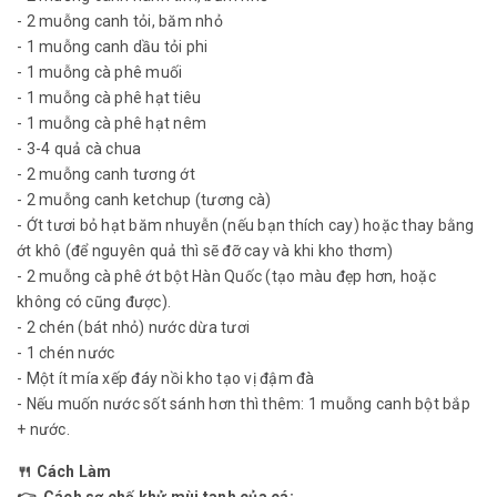
- 2 muỗng canh tỏi, băm nhỏ
- 1 muỗng canh dầu tỏi phi
- 1 muỗng cà phê muối
- 1 muỗng cà phê hạt tiêu
- 1 muỗng cà phê hạt nêm
- 3-4 quả cà chua
- 2 muỗng canh tương ớt
- 2 muỗng canh ketchup (tương cà)
- Ớt tươi bỏ hạt băm nhuyễn (nếu bạn thích cay) hoặc thay bằng
ớt khô (để nguyên quả thì sẽ đỡ cay và khi kho thơm)
- 2 muỗng cà phê ớt bột Hàn Quốc (tạo màu đẹp hơn, hoặc
không có cũng được).
- 2 chén (bát nhỏ) nước dừa tươi
- 1 chén nước
- Một ít mía xếp đáy nồi kho tạo vị đậm đà
- Nếu muốn nước sốt sánh hơn thì thêm: 1 muỗng canh bột bắp
+ nước.
🍴 Cách Làm
👉 Cách sơ chế khử mùi tanh của cá: