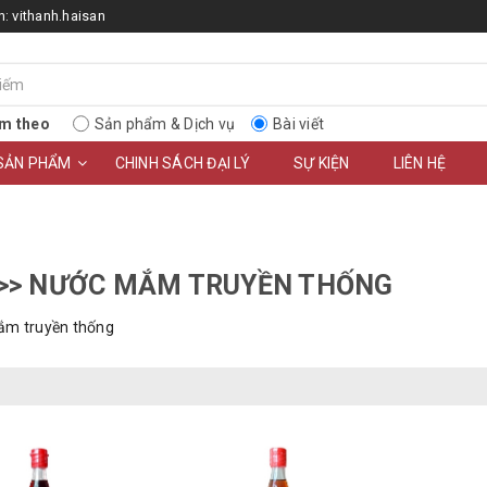
n:
vithanh.haisan
m theo
Sản phẩm & Dịch vụ
Bài viết
SẢN PHẨM
CHINH SÁCH ĐẠI LÝ
SỰ KIỆN
LIÊN HỆ
>> NƯỚC MẮM TRUYỀN THỐNG
m truyền thống