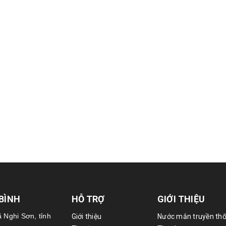
 BÌNH
HỖ TRỢ
GIỚI THIỆU
ã Nghi Sơn, tỉnh
Giới thiệu
Nước mắn truyền thố