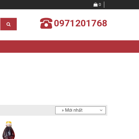
0
0971201768